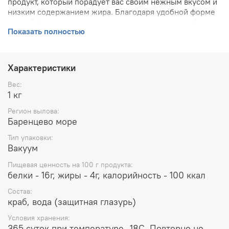
продукт, который порадует вас своим нежным вкусом и
низким содержанием жира. Благодаря удобной форме
первой фаланги при подаче на стол, вы сможете быстро
Показать полностью
и легко насладиться этим деликатесом. Приобретая
данный товар, вы получаете отличное соотношение
цены и качества для вашего здорового питания.
Характеристики
Вес:
1 кг
Регион вылова:
Баренцево море
Тип упаковки:
Вакуум
Пищевая ценность на 100 г продукта:
белки - 16г, жиры - 4г, калорийность - 100 ккал
Состав:
краб, вода (защитная глазурь)
Условия хранения:
365 суток при температуре -18С. Повторно не