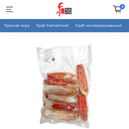
0
Красная икра
Краб Камчатский
Краб консервированный