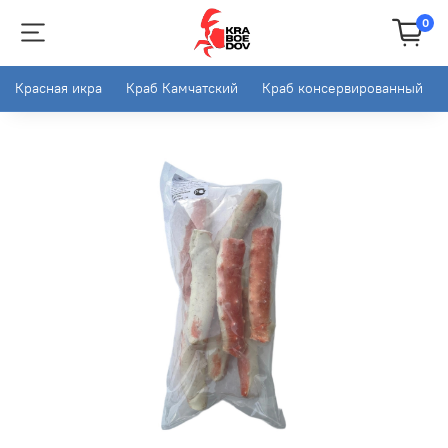
0
Красная икра
Краб Камчатский
Краб консервированный