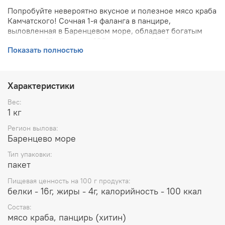
Попробуйте невероятно вкусное и полезное мясо краба
Камчатского! Сочная 1-я фаланга в панцире,
выловленная в Баренцевом море, обладает богатым
составом: 16г белка на 100 г продукта. Удобная упаковка
Показать полностью
сохранит свежесть до года. Наслаждайтесь нежным
вкусом и заботьтесь о своем здоровье с нашим крабом!
Характеристики
Вес:
1 кг
Регион вылова:
Баренцево море
Тип упаковки:
пакет
Пищевая ценность на 100 г продукта:
белки - 16г, жиры - 4г, калорийность - 100 ккал
Состав:
мясо краба, панцирь (хитин)